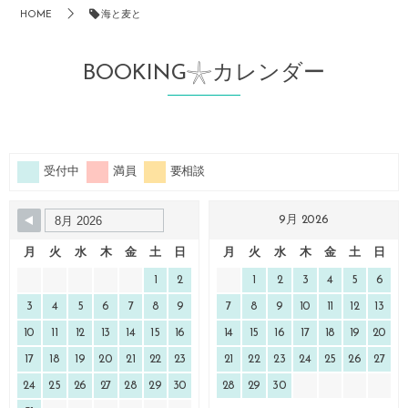
HOME
海と麦と
BOOKING𓇼カレンダー
受付中
満員
要相談
9月 2026
月
火
水
木
金
土
日
月
火
水
木
金
土
日
1
2
1
2
3
4
5
6
3
4
5
6
7
8
9
7
8
9
10
11
12
13
10
11
12
13
14
15
16
14
15
16
17
18
19
20
17
18
19
20
21
22
23
21
22
23
24
25
26
27
24
25
26
27
28
29
30
28
29
30