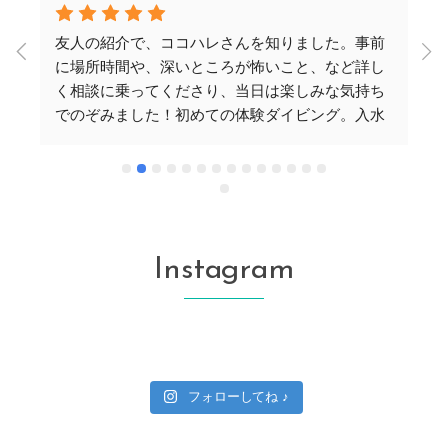
友人の紹介で、ココハレさんを知りました。事前
に場所時間や、深いところが怖いこと、など詳し
く相談に乗ってくださり、当日は楽しみな気持ち
でのぞみました！初めての体験ダイビング。入水
や
前は丁寧にやり方を教えていただきました。い
の
ざ、海中へ。最初は不安でしたが、手を引いてい
ただき、だんだん慣れて、楽しく潜れました！秘
密スポットにいくと、青の洞窟を私たちのグルー
プだけで堪能できました。珊瑚は美しく、お魚は
たくさん見れました。お2人のインストラクターさ
Instagram
んは、とても気さくで、ここでお願いできて、本
当よかったと思います！また行きたいです！
フォローしてね ♪