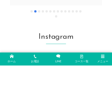
や
前は丁寧にやり方を教えていただきました。い
の
ざ、海中へ。最初は不安でしたが、手を引いてい
ただき、だんだん慣れて、楽しく潜れました！秘
密スポットにいくと、青の洞窟を私たちのグルー
プだけで堪能できました。珊瑚は美しく、お魚は
たくさん見れました。お2人のインストラクターさ
Instagram
んは、とても気さくで、ここでお願いできて、本
当よかったと思います！また行きたいです！
ホーム
お電話
LINE
コース一覧
メニュー
フォローしてね ♪