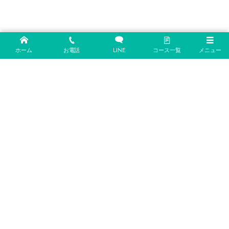
ホーム
お電話
LINE
コース一覧
メニュー
〒904-1107
沖縄県うるま市石川曙1丁目1-31
info@cocohalle-diving.com
https://cocohalle-diving.com
098-989-6580