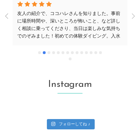
友人の紹介で、ココハレさんを知りました。事前
に場所時間や、深いところが怖いこと、など詳し
く相談に乗ってくださり、当日は楽しみな気持ち
でのぞみました！初めての体験ダイビング。入水
や
前は丁寧にやり方を教えていただきました。い
の
ざ、海中へ。最初は不安でしたが、手を引いてい
ただき、だんだん慣れて、楽しく潜れました！秘
密スポットにいくと、青の洞窟を私たちのグルー
プだけで堪能できました。珊瑚は美しく、お魚は
たくさん見れました。お2人のインストラクターさ
Instagram
んは、とても気さくで、ここでお願いできて、本
当よかったと思います！また行きたいです！
フォローしてね ♪