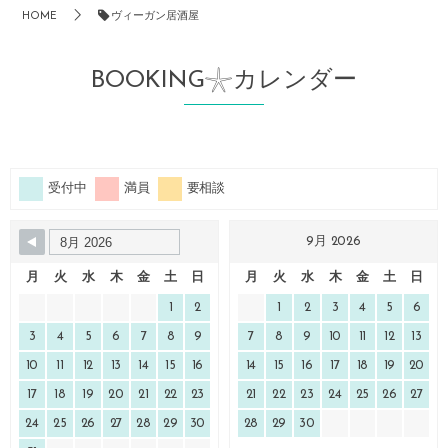
HOME
ヴィーガン居酒屋
BOOKING𓇼カレンダー
受付中
満員
要相談
9月 2026
月
火
水
木
金
土
日
月
火
水
木
金
土
日
1
2
1
2
3
4
5
6
3
4
5
6
7
8
9
7
8
9
10
11
12
13
10
11
12
13
14
15
16
14
15
16
17
18
19
20
17
18
19
20
21
22
23
21
22
23
24
25
26
27
24
25
26
27
28
29
30
28
29
30