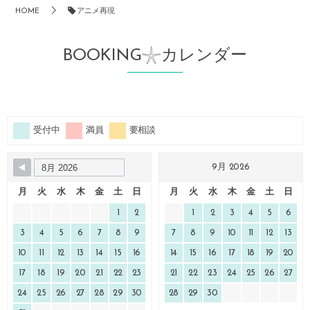
HOME
アニメ再現
BOOKING𓇼カレンダー
受付中
満員
要相談
9月 2026
月
火
水
木
金
土
日
月
火
水
木
金
土
日
1
2
1
2
3
4
5
6
3
4
5
6
7
8
9
7
8
9
10
11
12
13
10
11
12
13
14
15
16
14
15
16
17
18
19
20
17
18
19
20
21
22
23
21
22
23
24
25
26
27
24
25
26
27
28
29
30
28
29
30