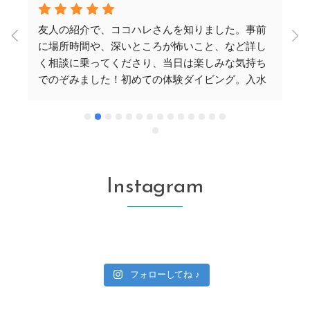
友人の紹介で、ココハレさんを知りました。事前
に場所時間や、深いところが怖いこと、など詳し
く相談に乗ってくださり、当日は楽しみな気持ち
でのぞみました！初めての体験ダイビング。入水
や
前は丁寧にやり方を教えていただきました。い
の
ざ、海中へ。最初は不安でしたが、手を引いてい
ただき、だんだん慣れて、楽しく潜れました！秘
密スポットにいくと、青の洞窟を私たちのグルー
プだけで堪能できました。珊瑚は美しく、お魚は
たくさん見れました。お2人のインストラクターさ
Instagram
んは、とても気さくで、ここでお願いできて、本
当よかったと思います！また行きたいです！
フォローしてね ♪