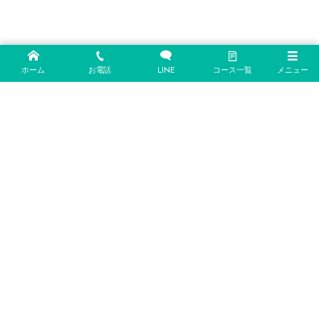
ホーム
お電話
LINE
コース一覧
メニュー
〒904-1107
沖縄県うるま市石川曙1丁目1-31
info@cocohalle-diving.com
https://cocohalle-diving.com
098-989-6580